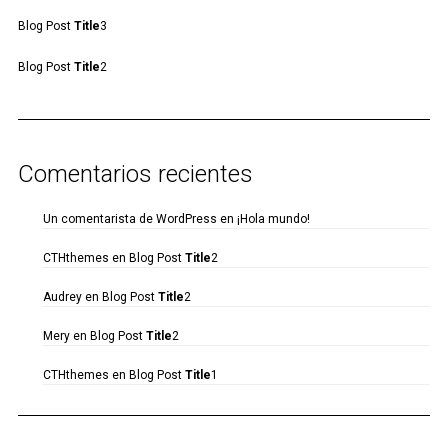
Blog Post
Title
3
Blog Post
Title
2
Comentarios recientes
Un comentarista de WordPress
en
¡Hola mundo!
CTHthemes
en
Blog Post
Title
2
Audrey
en
Blog Post
Title
2
Mery
en
Blog Post
Title
2
CTHthemes
en
Blog Post
Title
1