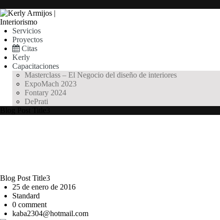
Servicios
Proyectos
Citas
Kerly
Capacitaciones
Masterclass – El Negocio del diseño de interiores
ExpoMach 2023
Fontary 2024
DePrati
Blog Post
Title
3
Blog Post
Title
3
25 de enero de 2016
Standard
0 comment
kaba2304@hotmail.com