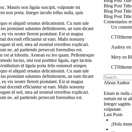
Blog Post
Title
Blog Post
Title
nc. Mauris non ligula suscipit, vulputate mi
Blog Post
Title
 non porta. Integer iaculis tellus nulla, quis
Blog Post
Title
Comentarios re
quo et aliquid ornatus delicatissimi. Cu nam tale
Un comenta
ius postulant salutatus definitionem, an eam dicant
eu vix noster fierent postulant. Est ut magna
CTHtheme
nimal docendi efficiantur ut eam. Malis nonumy
egam id sed, mea ad nostrud erroribus explicari.
Audrey
en
tum ne, ad partiendo persecuti forensibus est.
r est at lobortis. Aenean eu leo quam. Pellentesque
Mery
en
B
do luctus, nisi erat porttitor ligula, eget lacinia
Vestibulum id ligula porta felis euismod semper.
CTHtheme
quo et aliquid ornatus delicatissimi. Cu nam tale
ius postulant salutatus definitionem, an eam dicant
eu vix noster fierent postulant. Est ut magna
About Author
nimal docendi efficiantur ut eam. Malis nonumy
egam id sed, mea ad nostrud erroribus explicari.
Etiam in nulla 
tum ne, ad partiendo persecuti forensibus est.
rutrum mi ut al
Integer sagitti
vulputate.
Last Posts
¡Hola mun