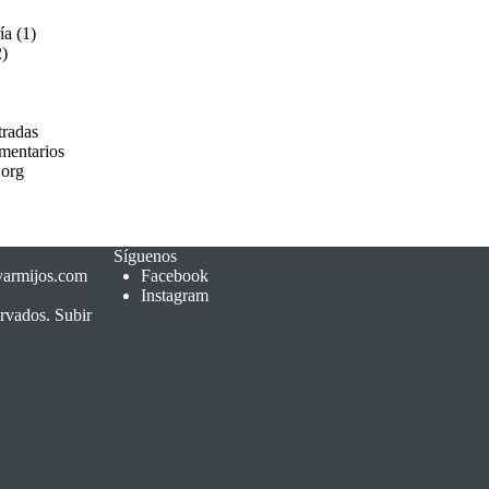
ía
(1)
)
tradas
mentarios
.org
Síguenos
yarmijos.com
Facebook
Instagram
ervados.
Subir