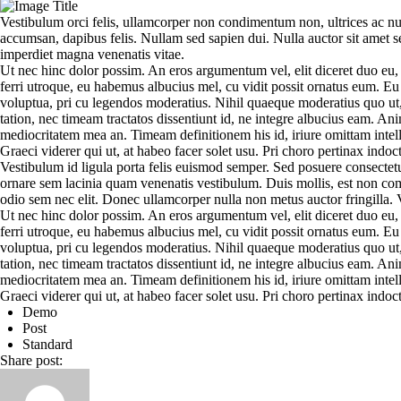
Vestibulum orci felis, ullamcorper non condimentum non, ultrices ac nu
accumsan, dapibus felis. Nullam sed sapien dui. Nulla auctor sit amet sem
imperdiet magna venenatis vitae.
Ut nec hinc dolor possim. An eros argumentum vel, elit diceret duo eu, 
ferri utroque, eu habemus albucius mel, cu vidit possit ornatus eum. Eu 
voluptua, pri cu legendos moderatius. Nihil quaeque moderatius quo ut, 
tation, nec timeam tractatos dissentiunt id, ne integre albucius eam. A
mediocritatem mea an. Timeam definitionem his id, iriure omittam intell
Graeci viderer qui ut, at habeo facer solet usu. Pri choro pertinax indoc
Vestibulum id ligula porta felis euismod semper. Sed posuere consectetu
ornare sem lacinia quam venenatis vestibulum. Duis mollis, est non commo
odio sem nec elit. Donec ullamcorper nulla non metus auctor fringilla. 
Ut nec hinc dolor possim. An eros argumentum vel, elit diceret duo eu, 
ferri utroque, eu habemus albucius mel, cu vidit possit ornatus eum. Eu 
voluptua, pri cu legendos moderatius. Nihil quaeque moderatius quo ut, 
tation, nec timeam tractatos dissentiunt id, ne integre albucius eam. A
mediocritatem mea an. Timeam definitionem his id, iriure omittam intell
Graeci viderer qui ut, at habeo facer solet usu. Pri choro pertinax indoc
Demo
Post
Standard
Share post: