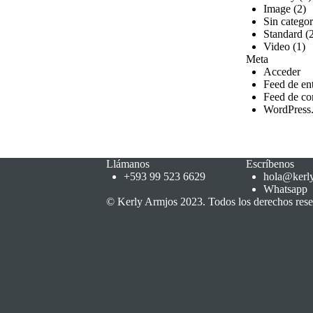
Image
(2)
Sin categor
Standard
(2
Video
(1)
Meta
Acceder
Feed de en
Feed de co
WordPress
Llámanos
Escríbenos
+593 99 523 6629
hola@kerl
Whatsapp
© Kerly Armjos 2023. Todos los derechos res