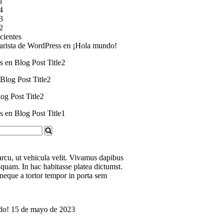
1
4
3
2
cientes
rista de WordPress
en
¡Hola mundo!
s
en
Blog Post
Title
2
Blog Post
Title
2
log Post
Title
2
s
en
Blog Post
Title
1
arcu, ut vehicula velit. Vivamus dapibus
iquam. In hac habitasse platea dictumst.
s neque a tortor tempor in porta sem
do!
15 de mayo de 2023